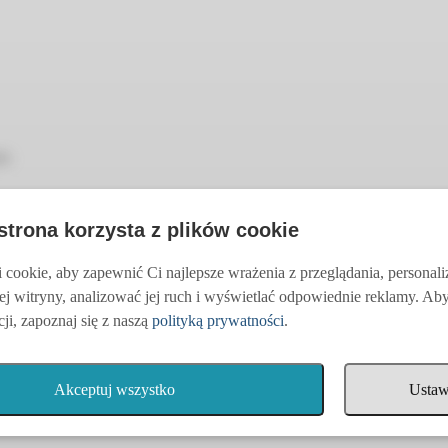
ła.
 strona korzysta z plików cookie
nkę?
cookie, aby zapewnić Ci najlepsze wrażenia z przeglądania, personal
ej witryny, analizować jej ruch i wyświetlać odpowiednie reklamy. Ab
ji, zapoznaj się z naszą
polityką prywatności
.
Akceptuj wszystko
Ustaw