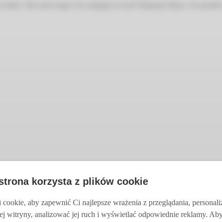
obiła. Jeśli znasz kogoś, kto zasługuje na tytuł Najlepszej Mamy, ten produkt j
 strona korzysta z plików cookie
cookie, aby zapewnić Ci najlepsze wrażenia z przeglądania, personal
ej witryny, analizować jej ruch i wyświetlać odpowiednie reklamy. Ab