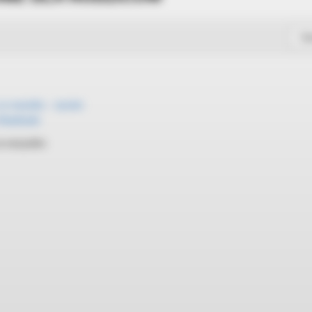
So
a wszystko