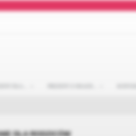
ZENT DLA…
PREZENT Z OKAZJI…
KONTA
NIE DLA RODZICÓW