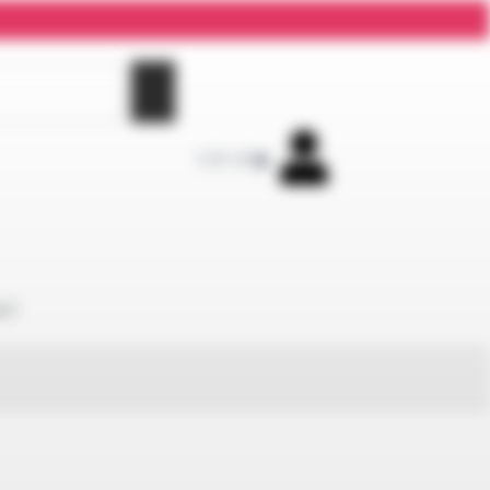
0,00
zł
0
KT