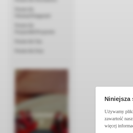
Prezent dla
Położnej/Pielęgniarki
Prezent dla
Przyjaciółki/Przyjaciela
Prezent dla Taty
Prezent dla Żony
Niniejsza
Używamy pliki 
Czekolad
zawartość nasz
y
więcej informac