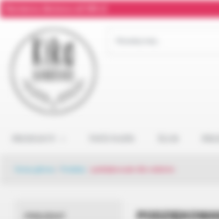
Darmowa dostawa od 300 zł
PRODUKTY
TWÓJ NAPIS
ŚLUB
PRE
Strona główna
/
Produkty
/
podziękowanie dla rodziców
PODZIĘKOWA
PREZENT