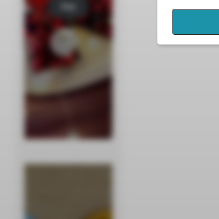
Kup
tera
z