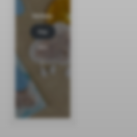
Herbaty
Kup
tera
z