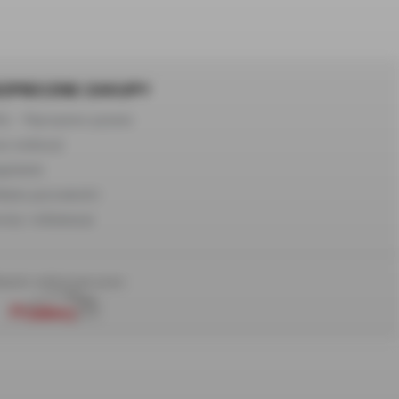
ZPIECZNE ZAKUPY
Q – Najczęstsze pytania
s realizacji
gulamin
lityka prywatności
roty i reklamacje
atności realizowane przez