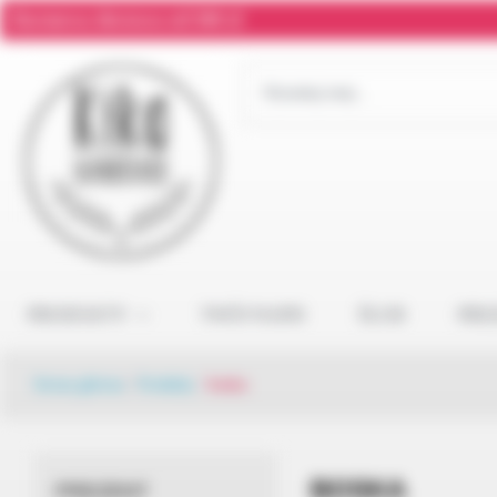
Darmowa dostawa od 300 zł
PRODUKTY
TWÓJ NAPIS
ŚLUB
PRE
Strona główna
/
Produkty
/
boska
BOSKA
PREZENT