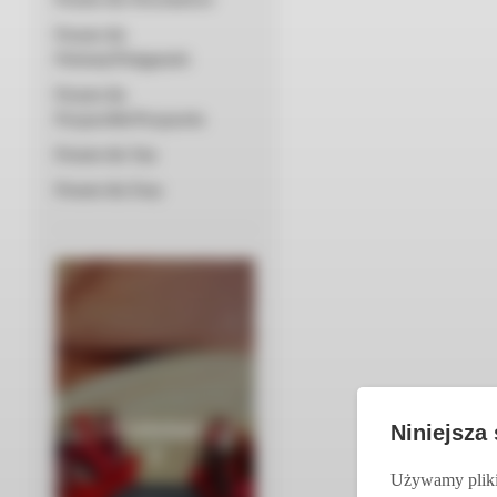
Prezent dla
Położnej/Pielęgniarki
Prezent dla
Przyjaciółki/Przyjaciela
Prezent dla Taty
Prezent dla Żony
Czekolad
Niniejsza
y
Używamy pliki 