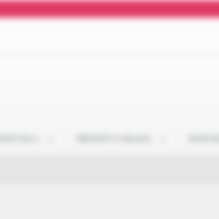
ZENT DLA…
PREZENT Z OKAZJI…
KONTA