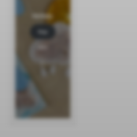
Herbaty
Kup
tera
z