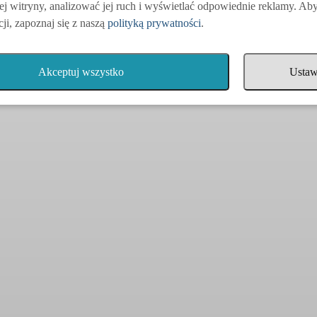
ej witryny, analizować jej ruch i wyświetlać odpowiednie reklamy. Ab
ji, zapoznaj się z naszą
polityką prywatności
.
Akceptuj wszystko
Ustaw