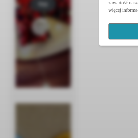
zawartość nasz
Kup
więcej informac
tera
z