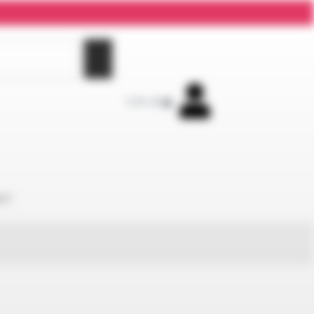
0,00
zł
0
KT