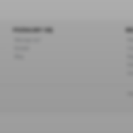
POZNAJMY SIĘ
BE
Dlaczego my?
FA
Kontakt
Cza
Blog
Re
Po
Zw
Pł