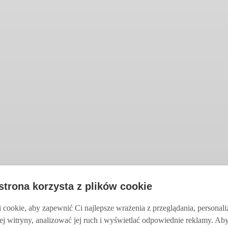
 strona korzysta z plików cookie
ek?
cookie, aby zapewnić Ci najlepsze wrażenia z przeglądania, personal
ej witryny, analizować jej ruch i wyświetlać odpowiednie reklamy. Ab