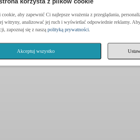
 strona korzysta z plików cookie
cookie, aby zapewnić Ci najlepsze wrażenia z przeglądania, personal
ej witryny, analizować jej ruch i wyświetlać odpowiednie reklamy. Ab
ji, zapoznaj się z naszą
polityką prywatności
.
Akceptuj wszystko
Ustaw