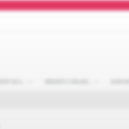
ZENT DLA…
PREZENT Z OKAZJI…
KONTA