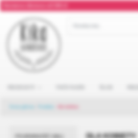
Darmowa dostawa od 300 zł
PRODUKTY
TWÓJ NAPIS
ŚLUB
PRE
Strona główna
/
Produkty
/
dla kobiety
DLA KOBIETY
POJEMNOŚĆ (ML)