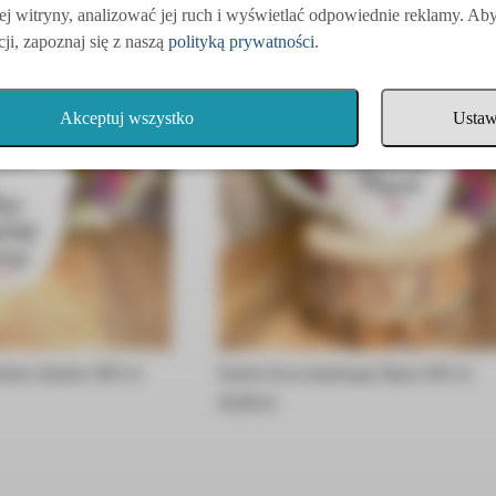
ej witryny, analizować jej ruch i wyświetlać odpowiednie reklamy. Ab
ji, zapoznaj się z naszą
polityką prywatności
.
Akceptuj wszystko
Ustaw
stwo idealne 300 ml
Kubek Żona idealnego Męża 300 ml
45,00
45,00
zł
zł