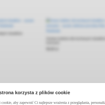
ałych dziadków
Zestaw kubków dla kochanych dziadkó
imionami
90,00
90,00
zł
zł
 strona korzysta z plików cookie
cookie, aby zapewnić Ci najlepsze wrażenia z przeglądania, personal