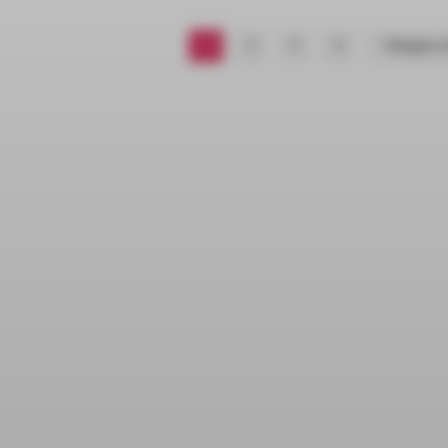
1
2
3
4
Następna s