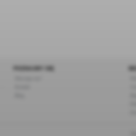
POZNAJMY SIĘ
BE
Dlaczego my?
FA
Kontakt
Cza
Blog
Re
Po
Zw
Pł