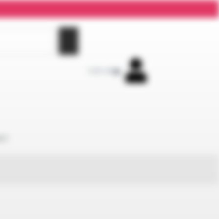
0,00
zł
0
KT