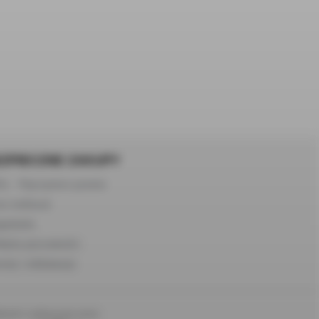
ZPIECZNE ZAKUPY
Q – Najczęstsze pytania
s realizacji
gulamin
lityka prywatności
roty i reklamacje
atności realizowane przez