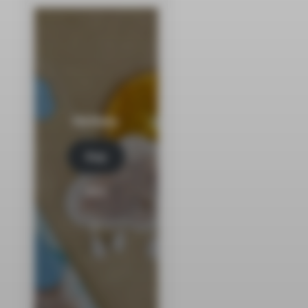
Herbaty
Kup
tera
z