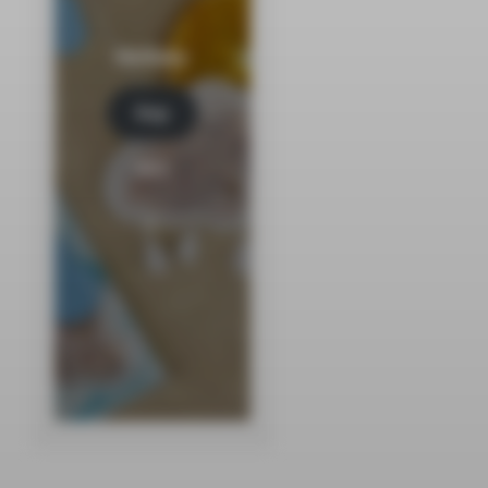
Herbaty
Kup
tera
z