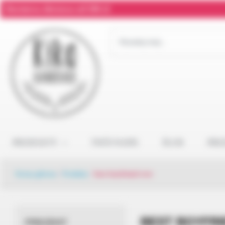
Darmowa dostawa od 300 zł
PRODUKTY
TWÓJ NAPIS
ŚLUB
PRE
Strona główna
/
Produkty
/
best boyfriend ever
BEST BOYFRI
PREZENT