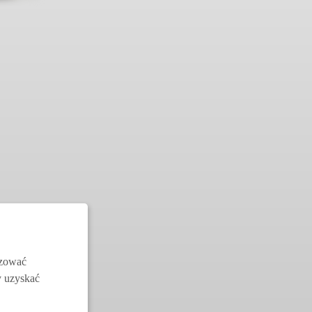
izować
y uzyskać