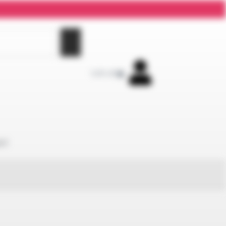
0,00
zł
0
KT