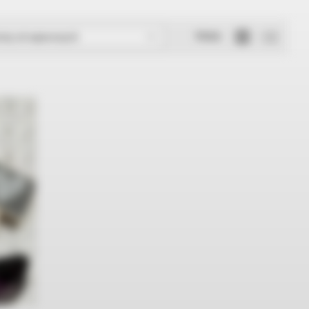
Widok
rtuj od najnowszych