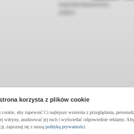
Kubek Best Boyfriend Ever
45,00
45,00
zł
zł
 strona korzysta z plików cookie
cookie, aby zapewnić Ci najlepsze wrażenia z przeglądania, personal
ej witryny, analizować jej ruch i wyświetlać odpowiednie reklamy. Ab
ji, zapoznaj się z naszą
polityką prywatności
.