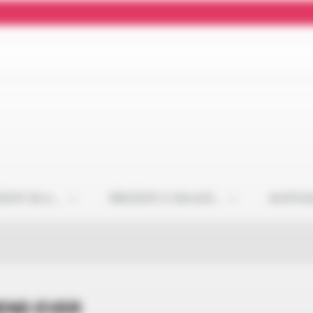
ZENT DLA…
PREZENT Z OKAZJI…
KONTA
END EVER