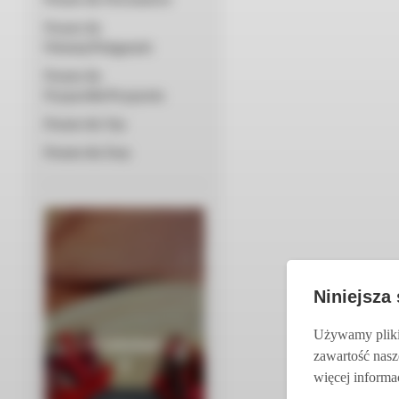
Prezent dla
Położnej/Pielęgniarki
Prezent dla
Przyjaciółki/Przyjaciela
Prezent dla Taty
Prezent dla Żony
Niniejsza
Używamy pliki 
Czekolad
zawartość nasz
y
więcej informac