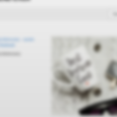
So
j dziewczyny