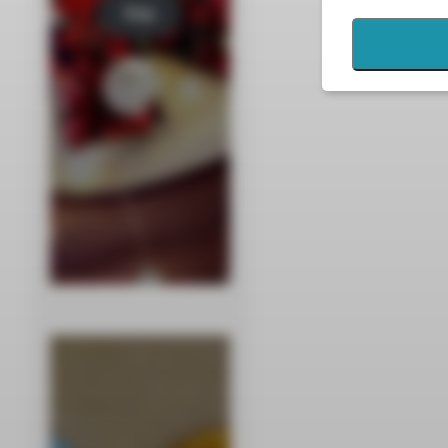
Kup
tera
z