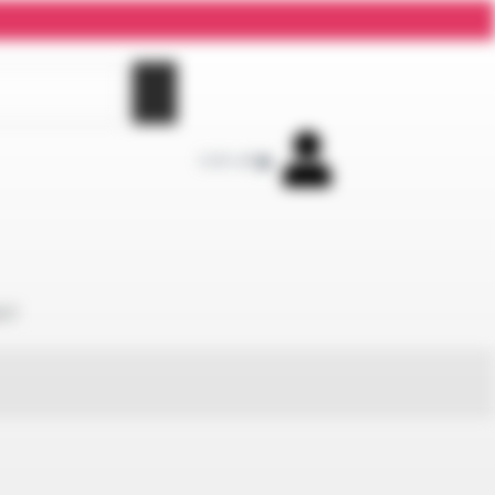
0,00
zł
0
KT