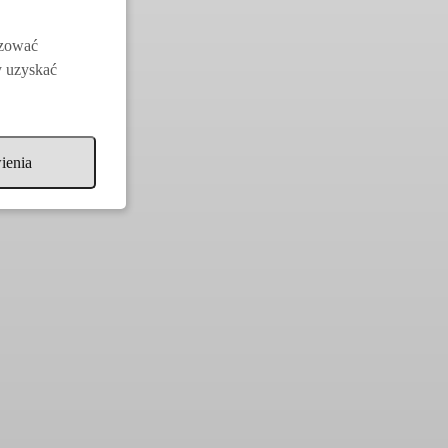
izować
y uzyskać
ienia