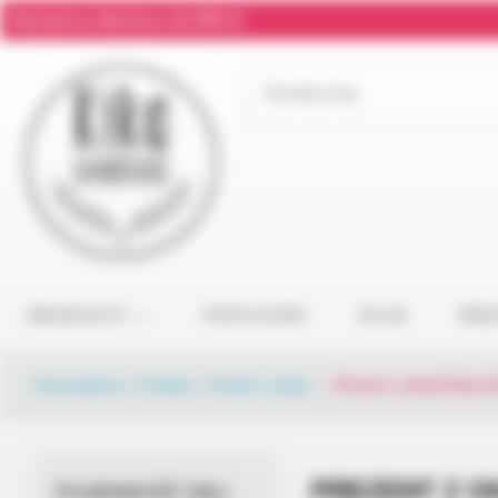
Darmowa dostawa od 300 zł
PRODUKTY
TWÓJ NAPIS
ŚLUB
PRE
Strona główna
/
Produkty
/
Prezent z okazji...
/
Prezent z okazji Dnia K
PREZENT Z OK
POJEMNOŚĆ (ML)