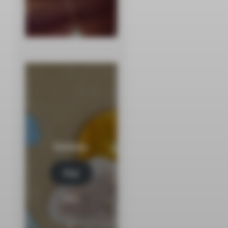
Herbaty
Kup
tera
z