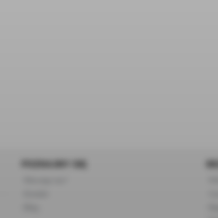
POZNAJMY SIĘ
BE
Dlaczego my?
FA
Kontakt
Cza
Blog
Re