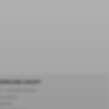
ZPIECZNE ZAKUPY
Q – Najczęstsze pytania
s realizacji
gulamin