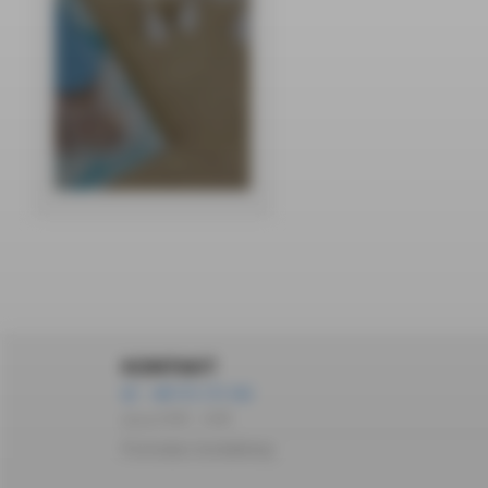
KONTAKT
+48 572 172 162
pon-pt 10:00 – 14:00
Formularz kontaktowy