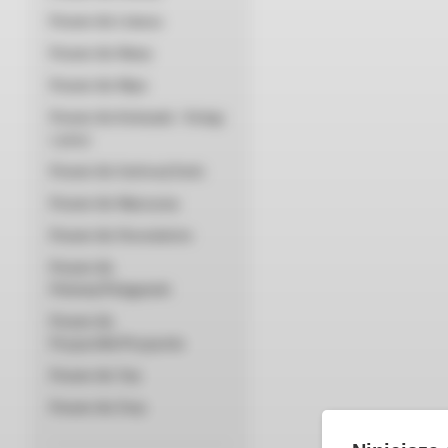
Prezent dla Lekarza
Prezent dla Mamy
Prezent dla Męża
Prezent dla Koleżanki / Kolegi
z pracy
Prezent dla Szefowej/Szefa
Prezent dla Mężczyzny
Prezent dla Nowożeńców
Prezent dla
Położnej/Pielęgniarki
Prezent dla
Przyjaciółki/Przyjaciela
Prezent dla Taty
Prezent dla Żony