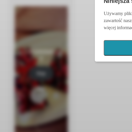
Niniejsza
Używamy pliki 
zawartość nasz
więcej informac
Czekolad
y
Kup
tera
z