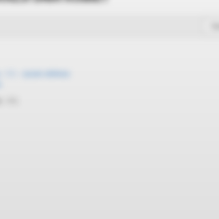
So
 – 1 L