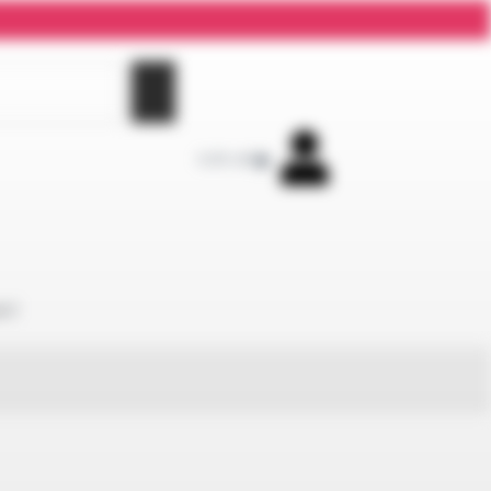
0,00
zł
0
KT