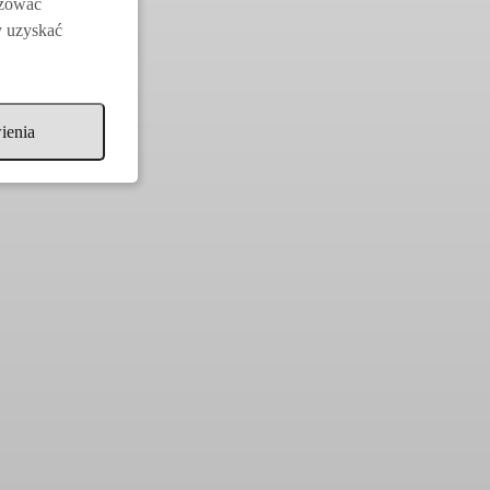
izować
y uzyskać
ienia