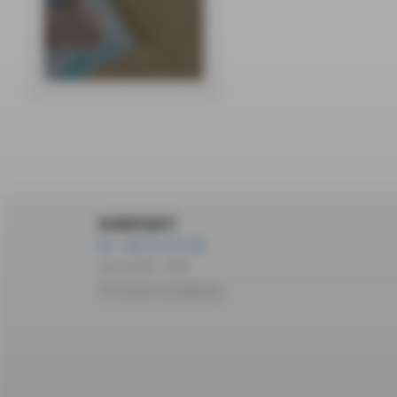
KONTAKT
+48 572 172 162
pon-pt 10:00 – 14:00
Formularz kontaktowy