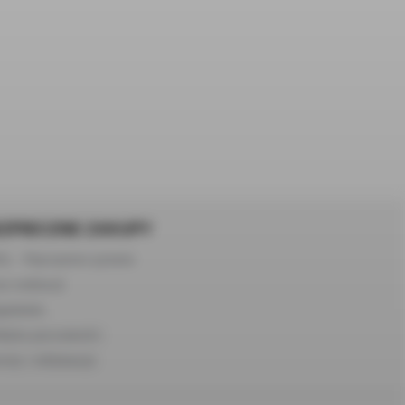
ZPIECZNE ZAKUPY
Q – Najczęstsze pytania
s realizacji
gulamin
lityka prywatności
roty i reklamacje