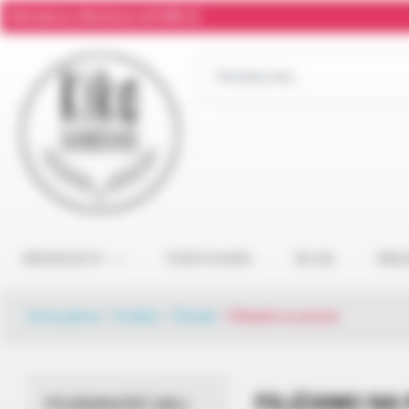
Darmowa dostawa od 300 zł
PRODUKTY
TWÓJ NAPIS
ŚLUB
PRE
Strona główna
/
Produkty
/
Filiżanki
/
Filiżanki na prezent
FILIŻANKI NA
POJEMNOŚĆ (ML)