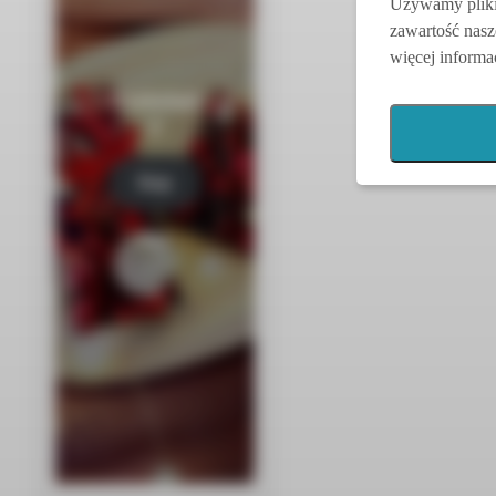
Używamy pliki 
zawartość nasz
więcej informac
Czekolad
y
Kup
tera
z