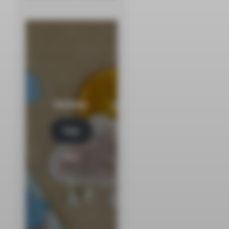
Herbaty
Kup
tera
z