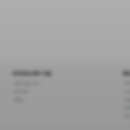
POZNAJMY SIĘ
BE
Dlaczego my?
FA
Kontakt
Cza
Blog
Re
Po
Zw