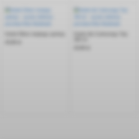
Kubek Eliksir świętego spokoju
Kubek dla Cudownego Taty
360 ml
45,00
zł
45,00
zł