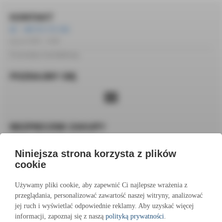
KONTAKT
+48 572 172 162
pon-pt 10:00 – 14:00
Formularz kontaktowy
POZNAJMY SIĘ
BEZPIECZNE ZAKUPY
Niniejsza strona korzysta z plików
cookie
Używamy pliki cookie, aby zapewnić Ci najlepsze wrażenia z
Copyright © 2023
przeglądania, personalizować zawartość naszej witryny, analizować
jej ruch i wyświetlać odpowiednie reklamy. Aby uzyskać więcej
Płatności realizowane przez
informacji, zapoznaj się z naszą
polityką prywatności
.