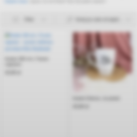
Zamów teraz
i spraw, by ten Dzień Taty był pełen radości!
Filter
Sortuj po cenie od najniższej
Kubek 360 ml z Twoim
napisem
45,00
zł
Kubek Dobrze, że jesteś
45,00
zł