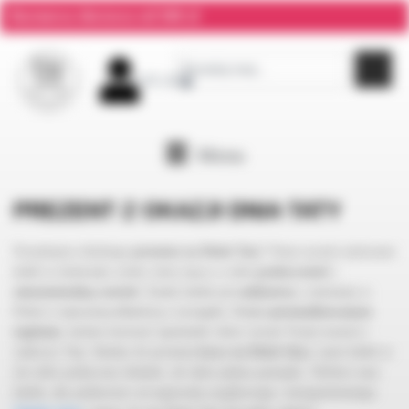
Darmowa dostawa od 300 zł
0,00
zł
0
Menu
PREZENT Z OKAZJI DNIA TATY
Poszukujesz idealnego
prezentu na Dzień Taty
? Nasze
ręcznie malowane
kubki
to doskonały wybór, który łączy w sobie
praktyczność
i
sentymentalną wartość
. Każdy kubek jest
unikatowy
, wykonany w
Polsce z najwyższą dbałością o szczegóły. Dzięki
personalizowanym
napisom
, możesz stworzyć upominek, który wyrazi Twoje uczucia i
zaskoczy Tatę. Idealny do porannej
kawy na Dzień Ojca
, nasze kubki to
nie tylko praktyczny dodatek, ale także piękna pamiątka. Wybierz nasz
kubek, aby podarować coś naprawdę wyjątkowego i niezapomnianego.